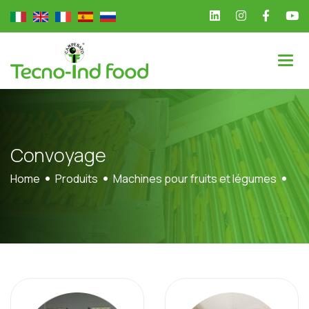
C
o
n
v
o
y
a
g
e
Home
Produits
Machines pour fruits et légumes