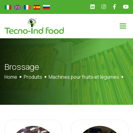
B
r
o
s
s
a
g
e
Home
Produits
Machines pour fruits et légumes