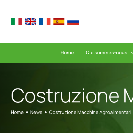
Qui sommes-nous
Home
C
o
s
t
r
u
z
i
o
n
e
Home
News
Costruzione Macchine Agroalimentari