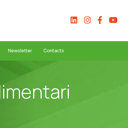
Newsletter
Contacts
l
i
m
e
n
t
a
r
i