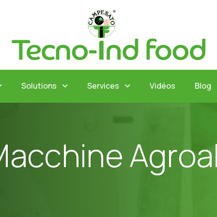
Solutions
Services
Vidéos
Blog
M
a
c
c
h
i
n
e
A
g
r
o
a