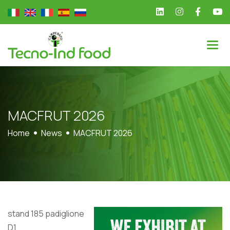
M
A
C
F
R
U
T
2
0
2
6
Home
News
MACFRUT 2026
stand 185 padiglione
D1