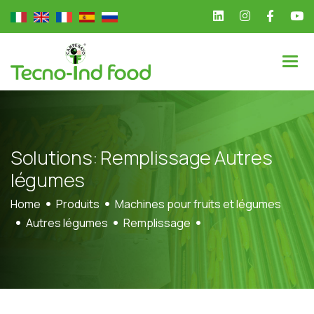
S
o
l
u
t
i
o
n
s
:
R
e
m
p
l
i
s
s
a
g
e
A
u
t
r
e
s
l
é
g
u
m
e
s
Home
Produits
Machines pour fruits et légumes
Autres légumes
Remplissage