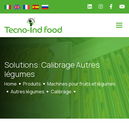
S
o
l
u
t
i
o
n
s
:
C
a
l
i
b
r
a
g
e
A
u
t
r
e
s
l
é
g
u
m
e
s
Home
Produits
Machines pour fruits et légumes
Autres légumes
Calibrage