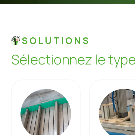
SOLUTIONS
S
é
l
e
c
t
i
o
n
n
e
z
l
e
t
y
p