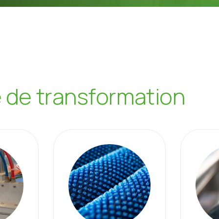
e
d
e
t
r
a
n
s
f
o
r
m
a
t
i
o
n