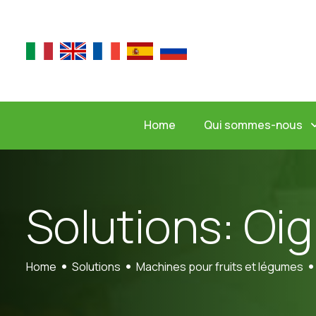
Qui sommes-nous
Home
S
o
l
u
t
i
o
n
s
:
O
i
g
Home
Solutions
Machines pour fruits et légumes