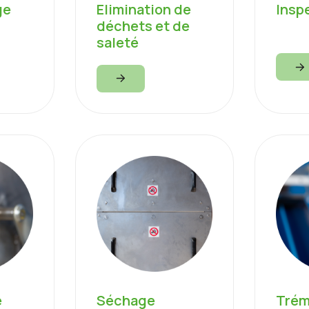
ge
Elimination de
Insp
déchets et de
saleté
e
Séchage
Trém