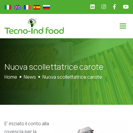
N
u
o
v
a
s
c
o
l
l
e
t
t
a
t
r
i
c
e
c
a
r
o
t
e
Home
News
Nuova scollettatrice carote
E' iniziato il conto alla
rovescia per la