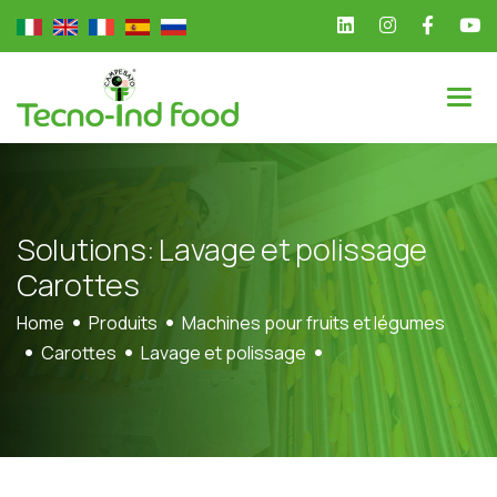
S
o
l
u
t
i
o
n
s
:
L
a
v
a
g
e
e
t
p
o
l
i
s
s
a
g
e
C
a
r
o
t
t
e
s
Home
Produits
Machines pour fruits et légumes
Carottes
Lavage et polissage