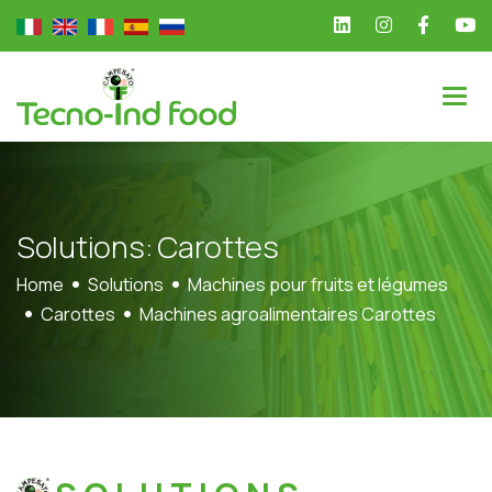
S
o
l
u
t
i
o
n
s
:
C
a
r
o
t
t
e
s
Home
Solutions
Machines pour fruits et légumes
Carottes
Machines agroalimentaires Carottes