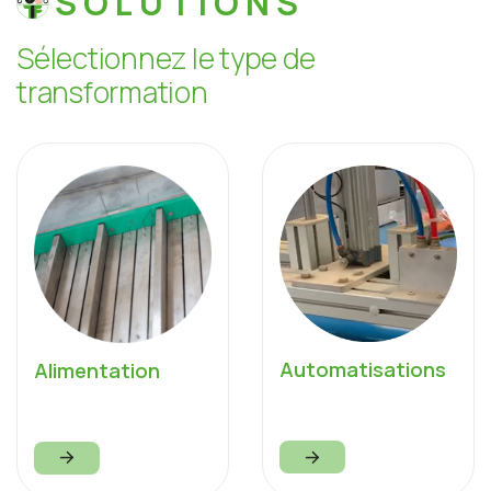
SOLUTIONS
S
é
l
e
c
t
i
o
n
n
e
z
l
e
t
y
p
e
d
e
t
r
a
n
s
f
o
r
m
a
t
i
o
n
Automatisations
Alimentation