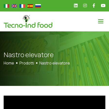
N
a
s
t
r
o
e
l
e
v
a
t
o
r
e
Home
Prodotti
Nastro elevatore