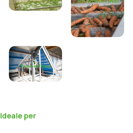
I
d
e
a
l
e
p
e
r