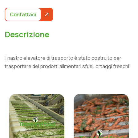
Contattaci
D
e
s
c
r
i
z
i
o
n
e
Il nastro elevatore di trasporto è stato costruito per
trasportare dei prodotti alimentari sfusi, ortaggi freschi