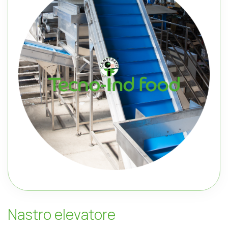
N
a
s
t
r
o
e
l
e
v
a
t
o
r
e