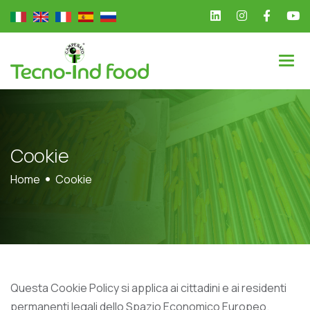
C
o
o
k
i
e
Home
Cookie
Questa Cookie Policy si applica ai cittadini e ai residenti
permanenti legali dello Spazio Economico Europeo.