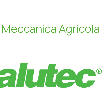
M
e
c
c
a
n
i
c
a
A
g
r
i
c
o
l
a