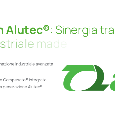
n
A
l
u
t
e
c
®
:
S
i
n
e
r
g
i
a
t
r
a
s
t
r
i
a
l
e
m
a
d
e
i
n
I
t
a
l
y
omazione industriale avanzata
ne Campesato® integrata
tima generazione Alutec®