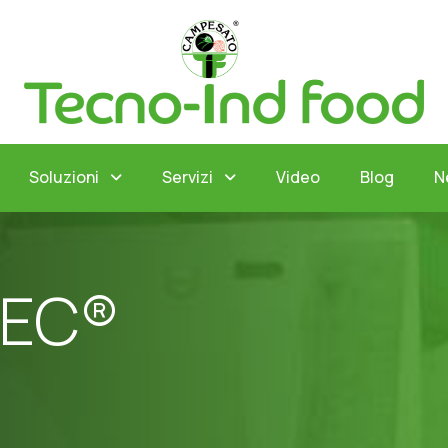
Soluzioni
Servizi
Video
Blog
N
E
C
®