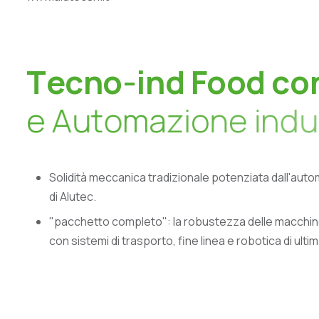
T
e
c
n
o
-
i
n
d
F
o
o
d
c
o
e
A
u
t
o
m
a
z
i
o
n
e
i
n
d
u
Solidità meccanica tradizionale potenziata dall'aut
di Alutec.
"pacchetto completo": la robustezza delle macchi
con sistemi di trasporto, fine linea e robotica di ul