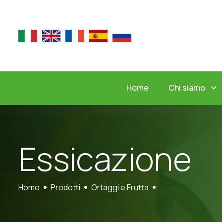
Chi siamo
Home
E
s
s
i
c
a
z
i
o
n
e
Home
Prodotti
Ortaggi e Frutta