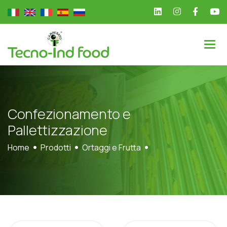
C
o
n
f
e
z
i
o
n
a
m
e
n
t
o
e
P
a
l
l
e
t
t
i
z
z
a
z
i
o
n
e
Home
Prodotti
Ortaggi e Frutta