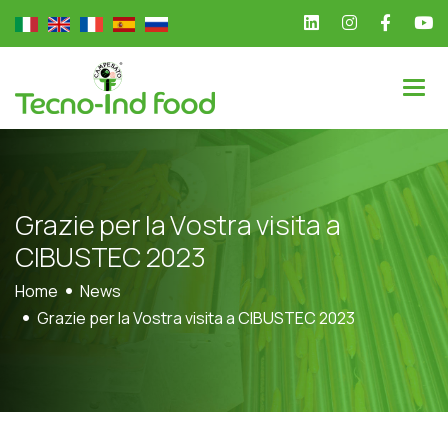
G
r
a
z
i
e
p
e
r
l
a
V
o
s
t
r
a
v
i
s
i
t
a
a
C
I
B
U
S
T
E
C
2
0
2
3
Home
News
Grazie per la Vostra visita a CIBUSTEC 2023