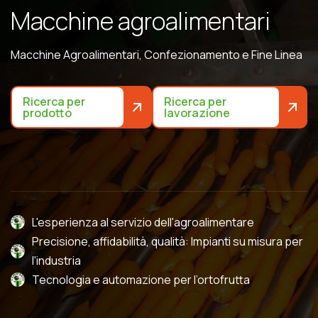
M
a
c
c
h
i
n
e
a
g
r
o
a
l
i
m
e
n
t
a
r
i
Macchine Agroalimentari, Confezionamento e Fine Linea
Ricerca per
Ricerca per
prodotto
lavorazione
L'esperienza al servizio dell'agroalimentare
Precisione, affidabilità, qualità: Impianti su misura per
l'industria
Tecnologia e automazione per l’ortofrutta