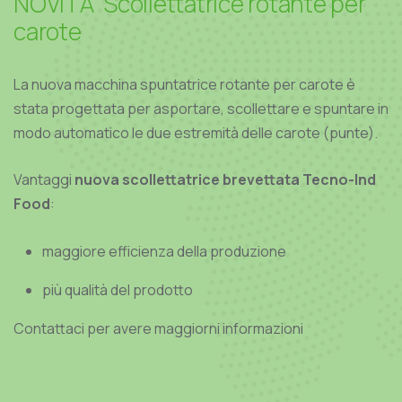
N
O
V
I
T
A
'
S
c
o
l
l
e
t
t
a
t
r
i
c
e
r
o
t
a
n
t
e
p
e
r
c
a
r
o
t
e
La nuova macchina spuntatrice rotante per carote è
stata progettata per asportare, scollettare e spuntare in
modo automatico le due estremità delle carote (punte).
Vantaggi
nuova scollettatrice brevettata Tecno-Ind
Food
:
maggiore efficienza della produzione
più qualità del prodotto
Contattaci per avere maggiorni informazioni