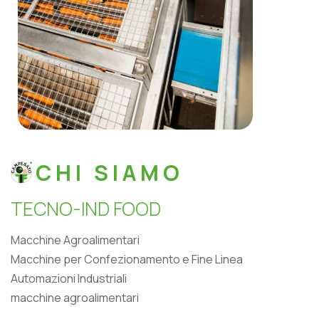
CHI SIAMO
T
E
C
N
O
-
I
N
D
F
O
O
D
Macchine Agroalimentari
Macchine per Confezionamento e Fine Linea
Automazioni Industriali
macchine agroalimentari