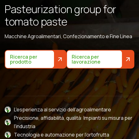
P
a
s
t
e
u
r
i
z
a
t
i
o
n
g
r
o
u
p
f
o
r
t
o
m
a
t
o
p
a
s
t
e
Macchine Agroalimentari, Confezionamento e Fine Linea
Ricerca per
Ricerca per
prodotto
lavorazione
L'esperienza al servizio dell'agroalimentare
Precisione, affidabilità, qualità: Impianti su misura per
l'industria
Tecnologia e automazione per l’ortofrutta