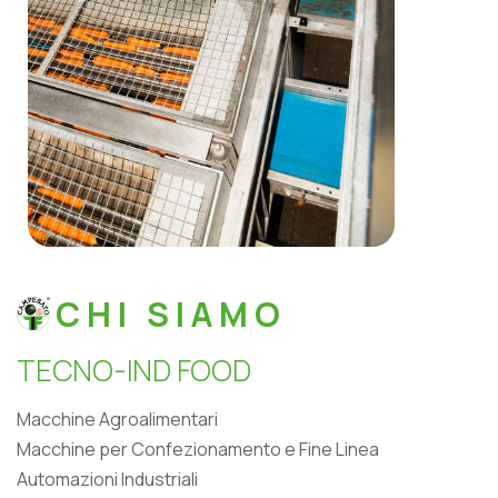
CHI SIAMO
T
E
C
N
O
-
I
N
D
F
O
O
D
Macchine Agroalimentari
Macchine per Confezionamento e Fine Linea
Automazioni Industriali