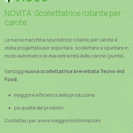
N
O
V
I
T
A
'
S
c
o
l
l
e
t
t
a
t
r
i
c
e
r
o
t
a
n
t
e
p
e
r
c
a
r
o
t
e
La nuova macchina spuntatrice rotante per carote è
stata progettata per asportare, scollettare e spuntare in
modo automatico le due estremità delle carote (punte).
Vantaggi
nuova scollettatrice brevettata Tecno-Ind
Food
:
maggiore efficienza della produzione
più qualità del prodotto
Contattaci per avere maggiorni informazioni