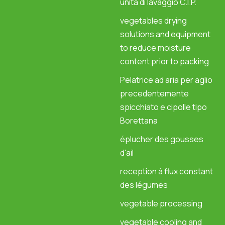
unità di lavaggio C.I.P.
vegetables drying
solutions and equipment
to reduce moisture
content prior to packing
Pelatrice ad aria per aglio
precedentemente
spicchiato e cipolle tipo
Borettana
éplucher des gousses
d'ail
reception à flux constant
des légumes
vegetable processing
vegetable cooling and