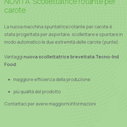
N
O
V
I
T
A
'
S
c
o
l
l
e
t
t
a
t
r
i
c
e
r
o
t
a
n
t
e
p
e
r
c
a
r
o
t
e
La nuova macchina spuntatrice rotante per carote è
stata progettata per asportare, scollettare e spuntare in
modo automatico le due estremità delle carote (punte).
Vantaggi
nuova scollettatrice brevettata Tecno-Ind
Food
:
maggiore efficienza della produzione
più qualità del prodotto
Contattaci per avere maggiorni informazioni