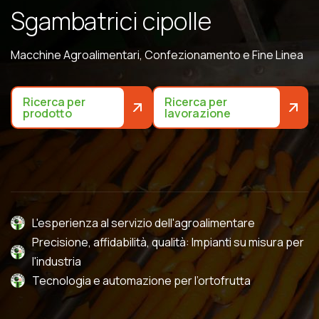
S
g
a
m
b
a
t
r
i
c
i
c
i
p
o
l
l
e
Macchine Agroalimentari, Confezionamento e Fine Linea
Ricerca per
Ricerca per
prodotto
lavorazione
L'esperienza al servizio dell'agroalimentare
Precisione, affidabilità, qualità: Impianti su misura per
l'industria
Tecnologia e automazione per l’ortofrutta