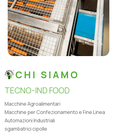
CHI SIAMO
T
E
C
N
O
-
I
N
D
F
O
O
D
Macchine Agroalimentari
Macchine per Confezionamento e Fine Linea
Automazioni Industriali
sgambatrici cipolle