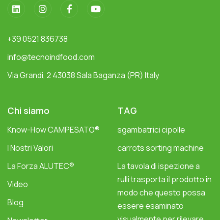
+39 0521 836738
info@tecnoindfood.com
Via Grandi, 2 43038 Sala Baganza (PR) Italy
Chi siamo
TAG
Know-How CAMPESATO®
sgambatrici cipolle
I Nostri Valori
carrots sorting machine
La Forza ALUTEC®
La tavola di ispezione a
rulli trasporta il prodotto in
Video
modo che questo possa
Blog
essere esaminato
visualmente per rilevare