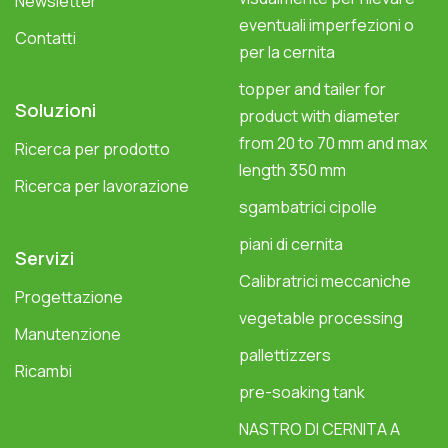
Newsletter
eventuali imperfezioni o
Contatti
per la cernita
topper and tailer for
Soluzioni
product with diameter
from 20 to 70 mm and max
Ricerca per prodotto
length 350 mm
Ricerca per lavorazione
sgambatrici cipolle
piani di cernita
Servizi
Calibratrici meccaniche
Progettazione
vegetable processing
Manutenzione
pallettizzers
Ricambi
pre-soaking tank
NASTRO DI CERNITA A