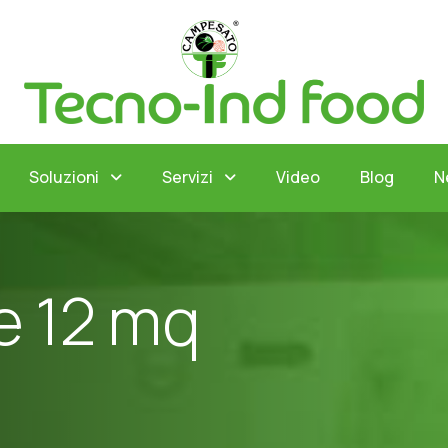
Soluzioni
Servizi
Video
Blog
N
e
1
2
m
q