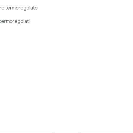
ore termoregolato
termoregolati