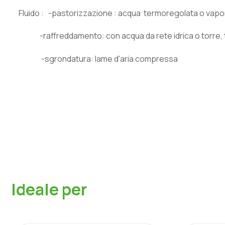
Fluido : -pastorizzazione : acqua termoregolata o vap
-raffreddamento: con acqua da rete idrica o torre, 
-sgrondatura: lame d'aria compressa
I
d
e
a
l
e
p
e
r