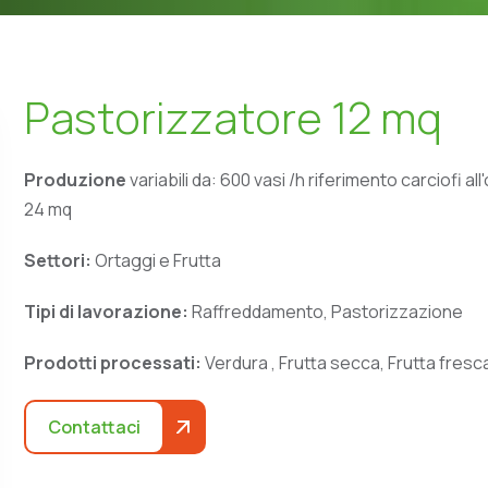
P
a
s
t
o
r
i
z
z
a
t
o
r
e
1
2
m
q
Produzione
variabili da: 600 vasi /h riferimento carciofi al
24 mq
Settori:
Ortaggi e Frutta
Tipi di lavorazione:
Raffreddamento, Pastorizzazione
Prodotti processati:
Verdura , Frutta secca, Frutta fresc
Contattaci