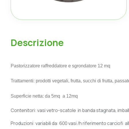
D
e
s
c
r
i
z
i
o
n
e
Pastorizzatore raffreddatore e sgrondatore 12 mq
Trattamenti: prodotti vegetali, frutta, succhi di frutta, passat
Superficie netta: da 5mq a 12mq
Contenitori: vasi vetro-scatole in banda stagnata, imbal
Produzioni: variabili da: 600 vasi /h riferimento carciofi a