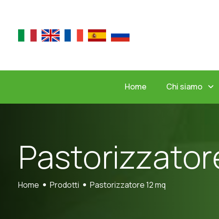
Chi siamo
Home
P
a
s
t
o
r
i
z
z
a
t
o
r
Home
Prodotti
Pastorizzatore 12 mq