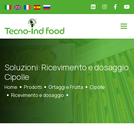
S
o
l
u
z
i
o
n
i
:
R
i
c
e
v
i
m
e
n
t
o
e
d
o
s
a
g
g
i
o
C
i
p
o
l
l
e
Home
Prodotti
Ortaggi e Frutta
Cipolle
Ricevimento e dosaggio