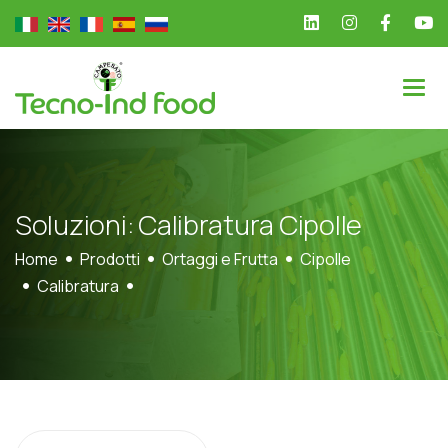
S
o
l
u
z
i
o
n
i
:
C
a
l
i
b
r
a
t
u
r
a
C
i
p
o
l
l
e
Home
Prodotti
Ortaggi e Frutta
Cipolle
Calibratura