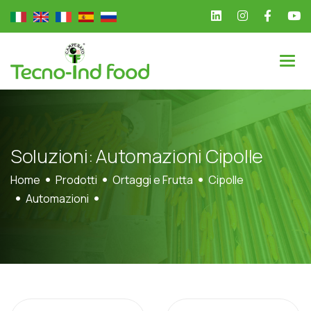
S
o
l
u
z
i
o
n
i
:
A
u
t
o
m
a
z
i
o
n
i
C
i
p
o
l
l
e
Home
Prodotti
Ortaggi e Frutta
Cipolle
Automazioni