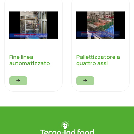
Fine linea
Pallettizzatore a
automatizzato
quattro assi