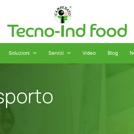
Soluzioni
Servizi
Video
Blog
N
s
p
o
r
t
o