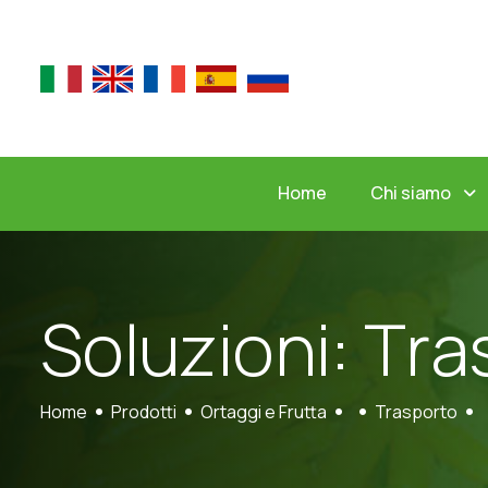
Chi siamo
Home
S
o
l
u
z
i
o
n
i
:
T
r
a
Home
Prodotti
Ortaggi e Frutta
Trasporto