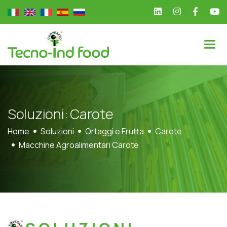
S
o
l
u
z
i
o
n
i
:
C
a
r
o
t
e
Home
Soluzioni
Ortaggi e Frutta
Carote
Macchine Agroalimentari Carote