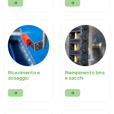
Ricevimento e
Riempimento bins
dosaggio
e sacchi