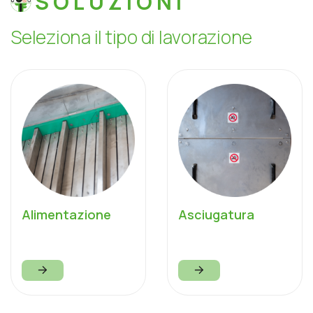
SOLUZIONI
S
e
l
e
z
i
o
n
a
i
l
t
i
p
o
d
i
l
a
v
o
r
a
z
i
o
n
e
Alimentazione
Asciugatura