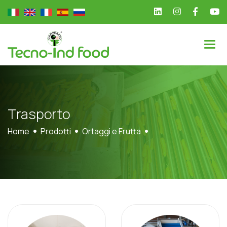
T
r
a
s
p
o
r
t
o
Home
Prodotti
Ortaggi e Frutta